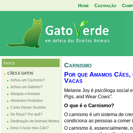
Home
Castração
Comp
Índice
Carnismo
Por que Amamos Cães, 
CÃES E GATOS
Vacas
Achou um Cachorro?
Achou um Gatinho?
Melanie Joy é psicóloga social e
Alergias x Animais
Pigs, and Wear Cows”.
Alimentos Proibidos
O que é o Carnismo?
Como Deixar Sozinho
O carnismo é um sistema de cren
De Raça? Por quê?
condiciona as pessoas a comer (
Destinação de Animais Mortos
O carnismo é, essencialmente, o
Devo Cruzar meu Cão?