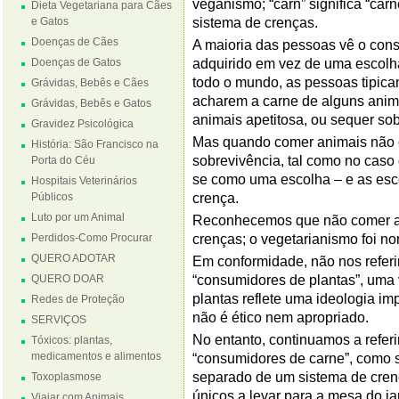
veganismo; “carn” significa “car
Dieta Vegetariana para Cães
e Gatos
sistema de crenças.
Doenças de Cães
A maioria das pessoas vê o co
Doenças de Gatos
adquirido em vez de uma escolh
todo o mundo, as pessoas tipic
Grávidas, Bebês e Cães
acharem a carne de alguns anima
Grávidas, Bebês e Gatos
animais apetitosa, ou sequer so
Gravidez Psicológica
Mas quando comer animais não 
História: São Francisco na
sobrevivência, tal como no caso 
Porta do Céu
se como uma escolha – e as esc
Hospitais Veterinários
Públicos
crença.
Luto por um Animal
Reconhecemos que não comer an
Perdidos-Como Procurar
crenças; o vegetarianismo foi n
QUERO ADOTAR
Em conformidade, não nos refer
QUERO DOAR
“consumidores de plantas”, um
plantas reflete uma ideologia im
Redes de Proteção
não é ético nem apropriado.
SERVIÇOS
No entanto, continuamos a refer
Tóxicos: plantas,
medicamentos e alimentos
“consumidores de carne”, como s
separado de um sistema de cren
Toxoplasmose
únicos a levar para a mesa do ja
Viajar com Animais