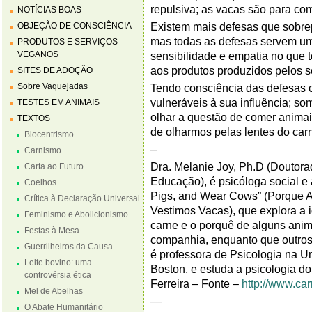
repulsiva; as vacas são para co
NOTÍCIAS BOAS
OBJEÇÃO DE CONSCIÊNCIA
Existem mais defesas que sobre
mas todas as defesas servem um
PRODUTOS E SERVIÇOS
VEGANOS
sensibilidade e empatia no que 
aos produtos produzidos pelos s
SITES DE ADOÇÃO
Sobre Vaquejadas
Tendo consciência das defesas 
vulneráveis à sua influência; so
TESTES EM ANIMAIS
olhar a questão de comer animai
TEXTOS
de olharmos pelas lentes do car
Biocentrismo
–
Carnismo
Dra. Melanie Joy, Ph.D (Doutora
Carta ao Futuro
Educação), é psicóloga social e
Coelhos
Pigs, and Wear Cows” (Porque
Crítica à Declaração Universal
Vestimos Vacas), que explora a 
Feminismo e Abolicionismo
carne e o porquê de alguns ani
Festas à Mesa
companhia, enquanto que outros 
Guerrilheiros da Causa
é professora de Psicologia na 
Leite bovino: uma
Boston, e estuda a psicologia d
controvérsia ética
Ferreira – Fonte –
http://www.ca
Mel de Abelhas
—
O Abate Humanitário