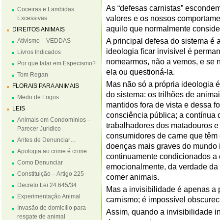
As “defesas carnistas” escondem
Coceiras e Lambidas
valores e os nossos comportame
Excessivas
aquilo que normalmente consider
DIREITOS ANIMAIS
A principal defesa do sistema é a
Ativismo – VEDDAS
ideologia ficar invisível é per
Livros Indicados
nomearmos, não a vemos, e se n
Por que falar em Especismo?
ela ou questioná-la.
Tom Regan
Mas não só a própria ideologia é
FLORAIS PARA ANIMAIS
do sistema: os trilhões de anim
Medo de Fogos
mantidos fora de vista e dessa 
LEIS
consciência pública; a contínua
Animais em Condomínios –
trabalhadores dos matadouros e
Parecer Jurídico
consumidores de carne que têm c
Antes de Denunciar…
doenças mais graves do mundo i
Apologia ao crime é crime
continuamente condicionados a 
Como Denunciar
emocionalmente, da verdade da s
Constituição – Artigo 225
comer animais.
Decreto Lei 24.645/34
Mas a invisibilidade é apenas a 
Experimentação Animal
carnismo; é impossível obscure
Invasão de domicílio para
Assim, quando a invisibilidade i
resgate de animal