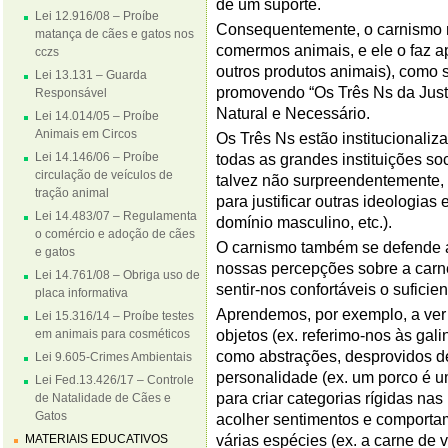
de um suporte.
Lei 12.916/08 – Proíbe
Consequentemente, o carnismo nos
matança de cães e gatos nos
comermos animais, e ele o faz a
cczs
outros produtos animais), como s
Lei 13.131 – Guarda
promovendo “Os Três Ns da Justi
Responsável
Natural e Necessário.
Lei 14.014/05 – Proíbe
Animais em Circos
Os Três Ns estão institucionaliz
Lei 14.146/06 – Proíbe
todas as grandes instituições soc
circulação de veículos de
talvez não surpreendentemente, 
tração animal
para justificar outras ideologias
Lei 14.483/07 – Regulamenta
domínio masculino, etc.).
o comércio e adoção de cães
O carnismo também se defende a 
e gatos
nossas percepções sobre a carn
Lei 14.761/08 – Obriga uso de
sentir-nos confortáveis o sufici
placa informativa
Aprendemos, por exemplo, a ver
Lei 15.316/14 – Proíbe testes
em animais para cosméticos
objetos (ex. referimo-nos às ga
como abstrações, desprovidos de
Lei 9.605-Crimes Ambientais
personalidade (ex. um porco é um
Lei Fed.13.426/17 – Controle
para criar categorias rígidas n
de Natalidade de Cães e
Gatos
acolher sentimentos e comportam
MATERIAIS EDUCATIVOS
várias espécies (ex. a carne de 