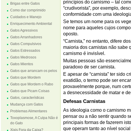
princípios do carnismo – tal como “
Brigas entre Gatos
“crudivorista”, por exemplo, d
Como dar comprimido
conformidade com uma ideologia 
Cuidados e Manejo
Se temos um nome para os vegeta
Enriquecimento Ambiental
nome para aqueles cujos compor
Gatos Agressivos
oposto.
Gatos Arranhadores
“Carnista,” no entanto, difere dos
Gatos Compulsivos
maioria dos carnistas não sabe q
Gatos Estressados
carnismo é invisível.
Gatos Medrosos
Muitas pessoas são essencialment
Gatos Mientos
paradoxo de ser carnista.
Gatos que arrancam os pelos
E apesar de “carnista” ter sido
Gatos que Mordem
exatidão, o termo pode ser enca
Gatos que Mordem o Rabo
provavelmente porque, num certo
Gatos que Picam Coisas
a desnecessidade de matar e de
Gatos, características
Defesas Carnistas
Mudança com Gatos
As ideologia como o carnismo m
Problemas Alimentares
pensar ou a não sentir quando 
Toxoplasmose, A Culpa Não é
principais formas de fazerem i
do Gato
que operam tanto ao nível social
Xixis Fora da Caixa?