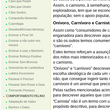
Cães que Pulam
Assim, o carnismo, à semelhança
Cães que Uivam
exploradoras, tem que se esconde
Cães Surdos
população; sem o apoio popular,
Compulsão Alimentar
Onívoro, Carnívoro e Carnist
Coprofagia
DesobediênciaxLiderança
Assim como “consumidores de ca
Ensinar a Ficar Só
enganadora para descrever aque
o são os outros termos comumen
Ensinar a não subir nos
móveis
“carnívoro”.
Ensinar a usar o Banheiro
Estes termos reforçam a assunçã
Ensinar Reforço Positivo
dos mitos mais interiorizados e c
o carnismo.
Ensinar Sem Broncas
Granuloma de Lambedura
“Onívoro” e “carnívoro” descreve
escolha ideológica de cada um:
Latidos Excessivos
não, que consegue ingerir tanto
Passear é Preciso!
carnívoro é um animal que precis
Passear Sem Puxar a Guia
Pelas razões mencionadas acima
Treinando Pessoas
para descrever aqueles que co
COMPORTAMENTO FELINO
“Carnista” não é um termo com 
Adaptação de Gatos
propósito descritivo, para desc
Banhos x Gatos