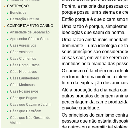
Porém, a maioria das pessoas c
CASTRAÇÃO
porque possui um sistema de cre
Benefícios
Então porque é que o carnismo 
Castração Gratuita
COMPORTAMENTO CANINO
Uma razão é porque, simplesment
ideologias que saem da norma.
Ansiedade de Separação
Apresentar Cães a Gatos
Uma razão ainda mais important
dominante – uma ideologia de tal
Cães Agressivos
seus princípios são considerad
Cães Ansiosos
coisas são”, em vez de serem c
Cães Ciumentos
mantidas pela maioria das pess
Cães Compulsivos
O carnismo é também uma ideolog
Cães Hiperativos
em torno de uma violência inten
Cães Lambedores
torno da exploração dos animais
Cães Medrosos
Até a produção da chamada car
Cães Possessivos
outros produtos de origem anima
Cães que Brigam
percentagem da carne produzida
Cães que Cavam o Jardim
envolve crueldade.
Cães que Destróem
Os princípios do carnismo contr
Cães que Não Gostam de
pessoas que não estaria disposta
Visitas
de outros ou a permitir tal violê