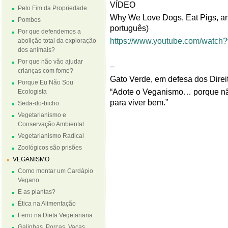
VÍDEO
Pelo Fim da Propriedade
Why We Love Dogs, Eat Pigs, 
Pombos
português)
Por que defendemos a
https://www.youtube.com/watch
abolição total da exploração
dos animais?
Por que não vão ajudar
–
crianças com fome?
Gato Verde, em defesa dos Direi
Porque Eu Não Sou
“Adote o Veganismo… porque não
Ecologista
para viver bem.”
Seda-do-bicho
Vegetarianismo e
Conservação Ambiental
Vegetarianismo Radical
Zoológicos são prisões
VEGANISMO
Como montar um Cardápio
Vegano
E as plantas?
Ética na Alimentação
Ferro na Dieta Vegetariana
Galinhas, Porcas, Vacas