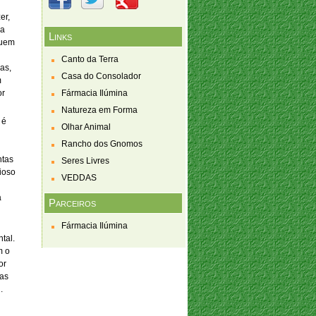
er,
ra
Links
quem
Canto da Terra
as,
Casa do Consolador
m
or
Fármacia Ilúmina
Natureza em Forma
 é
Olhar Animal
Rancho dos Gnomos
ntas
Seres Livres
ioso
VEDDAS
a
Parceiros
Fármacia Ilúmina
tal.
m o
or
das
.