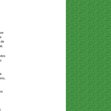
que
ue
 de
al,
 dos
ao
Na
ios,
em
e
s