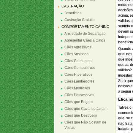
modo nos
CASTRAÇÃO
decisões
Benefícios
acima, e
Castração Gratuita
válidas 
sentido 
COMPORTAMENTO CANINO
devem se
Ansiedade de Separação
independ
Apresentar Cães a Gatos
beneficia
Cães Agressivos
Quando a
Cães Ansiosos
qual nos 
que inge
Cães Ciumentos
que as d
Cães Compulsivos
válidas? 
Cães Hiperativos
ingestão
Será que
Cães Lambedores
nossas e
Cães Medrosos
a seguir
Cães Possessivos
Ética n
Cães que Brigam
Talvez o 
Cães que Cavam o Jardim
economia 
Cães que Destróem
que, se c
Cães que Não Gostam de
não trata
Visitas
tratada, 