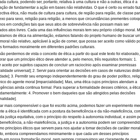
da cultura, podendo ser, portanto, relativa à uma cultura e não a outras, ética é a
ação de fundamentar a ação em bases não relativistas. O que é certo ou errado faz
ctiva ética, não muda de cultura para cultura, de região para região, de classe pa
sexo para sexo, religião para religião, a menos que circunstâncias prementes colo
os em condições tais que seus atos de sobrevivência não possam mais ser
ados atos livres. Cada uma das influências morais tem seu próprio código moral. M
alamos de ética na alimentação, estamos falando do projeto humano de buscar u
 moral não relativo, aplicável à ação de comer, que possa ser aceito como válido p
os formados moralmente em diferentes padrões culturais.
não perdermos de vista o conceito de ética a partir do qual este texto foi elaborado,
ar que um princípio ético deve atender a, pelo menos, três requisitos formais: 1.
r aceito por sujeitos capazes de concluir um raciocínio após examinar premissas
validade universal]; 2. Servir para orientar as decisões em casos de naturezas disti
dade]; 3. Permitir seu emprego independentemente do grau de poder político, relig
ico do agente moral [imparcialidade]. Mas, uma ética cujos princípios atendam a
gências ainda continua formal. Para superar a formalidade desses critérios, a étic
ndamentalmente: 4. Promover o bem daqueles que são atingidos pelas decisões
inalidade].
nar mais compreensível o que foi escrito acima, podemos fazer um experimento men
te a ética é identificada com a postura da beneficência e da não-maleficência, co
 da justiça equitativa, com o princípio do respeito à autonomia individual, e assim p
A beneficência, a não-maleficência, a justiça e a autonomia podem ser compreendi
mo princípios éticos que servem para nos ajudar a tomar decisões de caráter moral
to, embora compreendamos minimamente o que cada um desses princípios
ta em nossa formatação moral, nem sempre conseguimos ver claramente de que