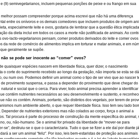
; e (9) semivegetarianos, incluem pequenas porções de peixe e ou frango em sua
 melhor possam compreender porque acima escrevi que não há uma diferença
tal entre os onívoros e os demais comedores que incluem produtos de origem an
eta, especialmente leite e ovos, gostaria de lembrar que a questão ética implicad
ção da dieta inclui em todos os casos a morte não justificada de animais. Ao contr
s ovo-lacto-vegetarianos pensam, comer produtos derivados do leite e comer ovos
os da rede de comércio de alimentos implica em torturar e matar animais, e em nú
 que geralmente se supõe.
 não se pode ser inocente ao “comer” ovos
?
de quaisquer espécies nascem em liberdade física, quer dizer, o nascimento
ta o corte do suprimento recebido ao longo da gestação, não importa se esta se dá
o, ou num ovo. Podemos definir um animal como o tipo de ser vivo que ao nascer 
e de provimento suspensa, e passa a depender do provimento que deve chegar do
natural e social que o cerca. Para viver, todo animal precisa aprender a identificar
que contém nutrientes necessários ao seu desenvolvimento e sustento, e reconhec
ue não os contém. Animais, portanto, são distintos dos vegetais, por terem de prov
anismos num ambiente aberto, o que requer liberdade física. Isso tem seu lado bo
. Depender de nutrientes exteriores mas não colados ao corpo, força o animal a
os. Tal procura é parte do processo de construção da mente específica do animal, 
no, ou, não-humano. Se o animal for privado da liberdade de “mover-se para
r-se”, destruiu-se o que o caracterizaria. Tudo o que se fizer a ele daí por diante j
dará a ser um animal “feliz”. Por isso, leis bem-estaristas de proteção aos animais