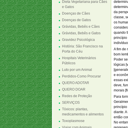
Dieta Vegetariana para Cães
determina
e Gatos
determin
da perspe
Doenças de Cães
classe, 
Doenças de Gatos
os human
Grávidas, Bebês e Cães
consider
quando f
Grávidas, Bebês e Gatos
princípio
Gravidez Psicológica
indivídu
História: São Francisco na
A fim de 
Porta do Céu
bom lembr
Hospitais Veterinários
Poder se
Públicos
lógicas [
Luto por um Animal
[generali
e econôm
Perdidos-Como Procurar
essas exi
QUERO ADOTAR
deve, fu
QUERO DOAR
morais [f
Redes de Proteção
Para tor
Geralmen
SERVIÇOS
princípio
Tóxicos: plantas,
diante. 
medicamentos e alimentos
então co
Toxoplasmose
No entan
Viajar com Animais
represen