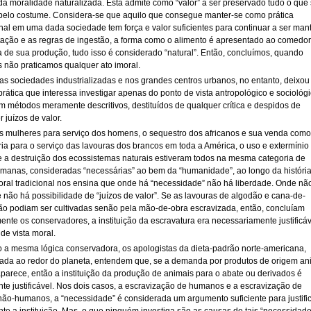
da moralidade naturalizada. Esta admite como “valor” a ser preservado tudo o que
elo costume. Considera-se que aquilo que consegue manter-se como prática
onal em uma dada sociedade tem força e valor suficientes para continuar a ser mant
tação e as regras de ingestão, a forma como o alimento é apresentado ao comedor
 de sua produção, tudo isso é considerado “natural”. Então, concluímos, quando
não praticamos qualquer ato imoral.
as sociedades industrializadas e nos grandes centros urbanos, no entanto, deixou
rática que interessa investigar apenas do ponto de vista antropológico e sociológi
om métodos meramente descritivos, destituídos de qualquer crítica e despidos de
 juízos de valor.
s mulheres para serviço dos homens, o sequestro dos africanos e sua venda como
ia para o serviço das lavouras dos brancos em toda a América, o uso e extermínio
e a destruição dos ecossistemas naturais estiveram todos na mesma categoria de
manas, consideradas “necessárias” ao bem da “humanidade”, ao longo da história
ral tradicional nos ensina que onde há “necessidade” não há liberdade. Onde nã
 não há possibilidade de “juízos de valor”. Se as lavouras de algodão e cana-de-
ão podiam ser cultivadas senão pela mão-de-obra escravizada, então, concluíam
mente os conservadores, a instituição da escravatura era necessariamente justificá
de vista moral.
 a mesma lógica conservadora, os apologistas da dieta-padrão norte-americana,
ada ao redor do planeta, entendem que, se a demanda por produtos de origem an
parece, então a instituição da produção de animais para o abate ou derivados é
te justificável. Nos dois casos, a escravização de humanos e a escravização de
não-humanos, a “necessidade” é considerada um argumento suficiente para justifi