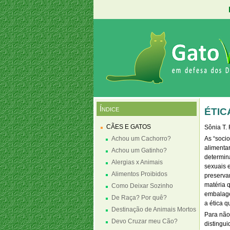
Índice
ÉTIC
CÃES E GATOS
Sônia T. 
Achou um Cachorro?
As “socio
alimenta
Achou um Gatinho?
determin
Alergias x Animais
sexuais 
Alimentos Proibidos
preservam
matéria 
Como Deixar Sozinho
embalage
De Raça? Por quê?
a ética q
Destinação de Animais Mortos
Para não
Devo Cruzar meu Cão?
distingu