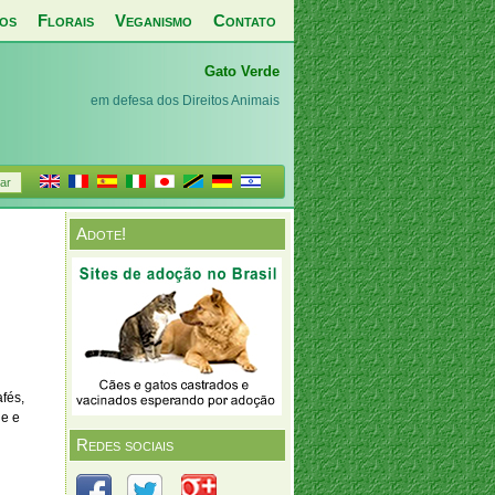
os
Florais
Veganismo
Contato
Gato Verde
em defesa dos Direitos Animais
Adote!
fés,
de e
Redes sociais