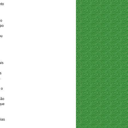
nto
lo
upo
ou
ais
s
s
 o
não
que
cias