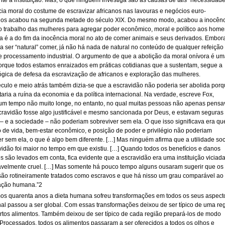
te a instituição. Mas, o que ninguém investiga são as causas de tais “necessidade
cia moral do costume de escravizar africanos nas lavouras e negócios euro-
os acabou na segunda metade do século XIX. Do mesmo modo, acabou a inocênc
o trabalho das mulheres para agregar poder econômico, moral e político aos home
a é a do fim da inocência moral no ato de comer animais e seus derivados. Embor
a ser “natural” comer, já não há nada de natural no conteúdo de qualquer refeição
de processamento industrial. O argumento de que a abolição da moral onívora é u
porque todos estamos enraizados em práticas cotidianas que a sustentam, segue a
gica de defesa da escravização de africanos e exploração das mulheres.
culo e meio atrás também dizia-se que a escravidão não poderia ser abolida por
aria a ruína da economia e da política internacional. Na verdade, escreve Fox,
 um tempo não muito longe, no entanto, no qual muitas pessoas não apenas pens
cravidão fosse algo justificável e mesmo sancionada por Deus, e estavam seguras
 – e a sociedade – não poderiam sobreviver sem ela. O que isso significava era qu
o de vida, bem-estar econômico, e posição de poder e privilégio não poderiam
r sem ela, o que é algo bem diferente. […] Mas ninguém afirma que a utilidade soc
vidão foi maior no tempo em que existiu. […] Quando todos os benefícios e danos
s são levados em conta, fica evidente que a escravidão era uma instituição viciad
avelmente cruel. […] Mas somente há pouco tempo alguns ousaram sugerir que os
são rotineiramente tratados como escravos e que há nisso um grau comparável ao
ação humana.”2
mos quarenta anos a dieta humana sofreu transformações em todos os seus aspect
nal passou a ser global. Com essas transformações deixou de ser típico de uma re
rtos alimentos. Também deixou de ser típico de cada região prepará-los de modo
 Processados, todos os alimentos passaram a ser oferecidos a todos os olhos e