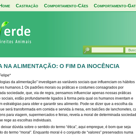
Home
Castração
Comportamento-Cães
Comportamento-Gat
A NA ALIMENTAÇÃO: O FIM DA INOCÊNCIA
Felipe*
logias da alimentação” investigam as variáveis sociais que influenciam os hábitos
res humanos.1 Os padrões morais ou práticas e costumes consagrados por
ada sociedade, que, via de regra, pensamos influenciar apenas nossas práticas
e sociais, estão profundamente ligados à forma pela qual os humanos inventam e
 estratégias para obter e garantir seu alimento. Pode-se dizer que a escolha da
que será transformada em comida e servida à mesa, em balcões de lanchonetes, ca
ns para viagem, supermercados e feiras, revela a moral de determinada socieda
ue rege as escolhas individuais.
 deixar dúvida sobre o sentido do termo “ética”, aqui empregue, é bom que seja
ido do termo “moral”. Enquanto moral é o conjunto de “valores” preservados numa