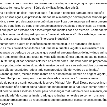
s, disseminando com isso as consequências da padronização que o processame
tos sofre nesse terceiro milênio da civilização judaico-cristã.
ta exigência da ética, sua finalidade, é buscar o benefício para aqueles que são
 por nossas ações, as práticas humanas de alimentação devem passar também pe
ética, a exemplo das práticas econômicas e políticas que antes garantiam a um gr
iado os benefícios de seus empreendimentos escravagistas e machistas, ao mesmo
 que para os afetados por esses empreendimentos nada se oferecia. Comer deix
implesmente um ato imposto por uma “necessidade natural”. Na verdade, o que se
e, passou a ser imposto pelos “interesses industriais”.
 comer perde a aura de inocência no momento em que os humanos têm à sua
o as mais diversificadas fontes naturais de nutrientes vegetais, mas insistem em
eu prato de pedaços de carcaças que constituíram organismos de indivíduos anim
ram uma experiência particular de vida. Não há inocência alguma no ato de comer,
 buffet do qual nos servimos oferece aos comedores uma variedade de preparado
s os produtos derivados do abate intensivo de animais e os subprodutos dos resto
ate são apresentados lado a lado com produtos não derivados de animais. A
a acaba quando, mesmo tendo diante de si alimentos nutrientes de origem vegetal,
“escolhe” pôr em seu prato porções derivadas de animais. “Humanos têm a
de de pensar e sentir eticamente [escreve Michael Allen Fox]. Dessa perspectiva, 
imais que não podem agir a não ser do modo ditado pela natureza; somos seres 
iberar e fazer escolhas. Apelar para nosso lugar “natural” na cadeia alimentar, ou
naturalidade” de comer animais, dado que rotineiramente eles se comem uns aos
é abdicar precisamente da responsabilidade de raciocinar e assumir as consequên
s ações.”4