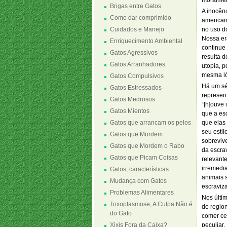
moralmen
Brigas entre Gatos
A inocên
Como dar comprimido
american
Cuidados e Manejo
no uso d
Nossa er
Enriquecimento Ambiental
continue 
Gatos Agressivos
resulta 
Gatos Arranhadores
utopia, 
mesma ló
Gatos Compulsivos
Há um sé
Gatos Estressados
represent
Gatos Medrosos
“[h]ouve
Gatos Mientos
que a es
Gatos que arrancam os pelos
que elas
seu estil
Gatos que Mordem
sobrevive
Gatos que Mordem o Rabo
da escra
Gatos que Picam Coisas
relevante
irremedi
Gatos, características
animais 
Mudança com Gatos
escraviz
Problemas Alimentares
Nos últi
Toxoplasmose, A Culpa Não é
de regio
do Gato
comer ce
Xixis Fora da Caixa?
peculiar.