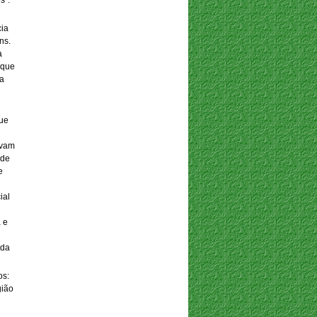
s”.
ia
ns.
a
 que
ma
que
avam
 de
e
ial
a e
 da
os:
gião