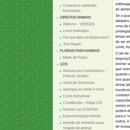
estômago
Coceiras e Lambidas
de alimen
Excessivas
Se a quar
DIREITOS ANIMAIS
afetados
Ativismo – VEDDAS
crivo da 
Livros Indicados
privileg
tempo em
Por que falar em Especismo?
de ser s
Tom Regan
come, hoj
FLORAIS PARA ANIMAIS
O ato de
Medo de Fogos
disposiçã
encher s
LEIS
que vive
Animais em Condomínios –
quando o
Parecer Jurídico
nos quai
Antes de Denunciar…
desse ab
Apologia ao crime é crime
inocênci
comedor 
Como Denunciar
capacida
Constituição – Artigo 225
somos an
Decreto Lei 24.645/34
podem del
Experimentação Animal
para a “
outros, 
Invasão de domicílio para
de nossa
resgate de animal