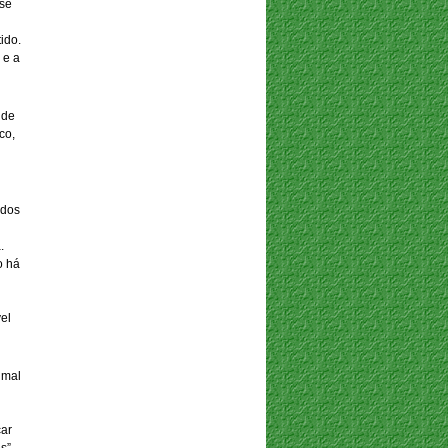
 se
ido.
 e a
 de
co,
 dos
.
o há
vel
imal
car