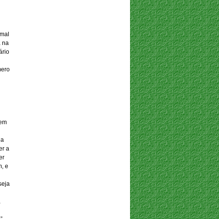
imal
a na
ário
mero
tem
 a
er a
er
m, e
seja
á