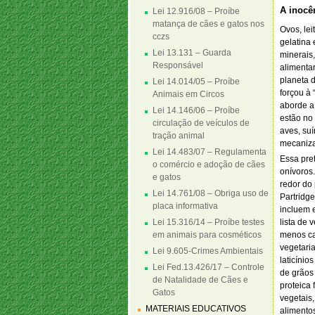
A inocê
Lei 12.916/08 – Proíbe
matança de cães e gatos nos
Ovos, lei
cczs
gelatina 
Lei 13.131 – Guarda
minerais
Responsável
alimenta
planeta 
Lei 14.014/05 – Proíbe
forçou à
Animais em Circos
aborde a
Lei 14.146/06 – Proíbe
estão no
circulação de veículos de
aves, su
tração animal
mecaniz
Lei 14.483/07 – Regulamenta
Essa pre
o comércio e adoção de cães
onívoros.
e gatos
redor do 
Lei 14.761/08 – Obriga uso de
Partridg
placa informativa
incluem e
Lei 15.316/14 – Proíbe testes
lista de 
em animais para cosméticos
menos car
vegetari
Lei 9.605-Crimes Ambientais
laticíni
Lei Fed.13.426/17 – Controle
de grãos
de Natalidade de Cães e
proteica 
Gatos
vegetais
MATERIAIS EDUCATIVOS
alimentos