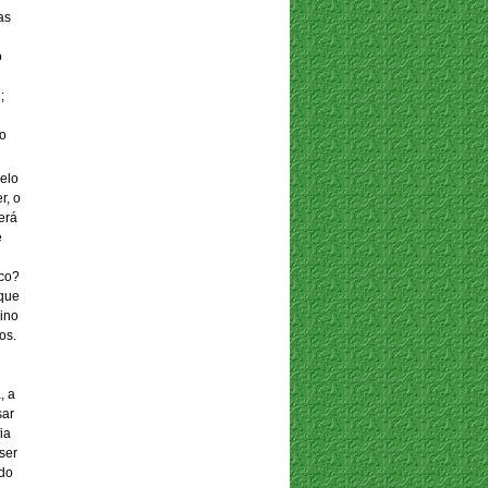
as
o
;
do
pelo
r, o
erá
e
ico?
 que
ino
os.
, a
sar
ia
ser
 do