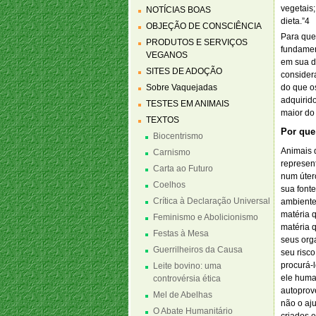
vegetais
NOTÍCIAS BOAS
dieta.”4
OBJEÇÃO DE CONSCIÊNCIA
Para que
PRODUTOS E SERVIÇOS
fundamen
VEGANOS
em sua di
SITES DE ADOÇÃO
considera
Sobre Vaquejadas
do que o
adquirid
TESTES EM ANIMAIS
maior do
TEXTOS
Por que
Biocentrismo
Animais 
Carnismo
represen
Carta ao Futuro
num úter
Coelhos
sua font
Crítica à Declaração Universal
ambiente 
matéria 
Feminismo e Abolicionismo
matéria q
Festas à Mesa
seus org
Guerrilheiros da Causa
seu risco
procurá-l
Leite bovino: uma
ele huma
controvérsia ética
autoprove
Mel de Abelhas
não o aju
O Abate Humanitário