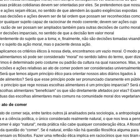
sas práticas cotidianas devem ser orientadas por eles. Se pretendemos que noss
 e ações sejam éticas, no sentido de que atendem às quatro exigências expostas
ssas decisões e ações devem ser de tal ordem que possam ser reconhecidas com
por qualquer sujeito capaz de raciocinar de modo coerente; devem ser ações cujo
e razão de ser possam ser ampliados também para outras decisões de cunho moral
r decisões imparciais, no sentido de que a decisão tem valor moral
entemente do sujeito que a toma; e, finalmente, não são decisões tomadas visan
r o sujeito da ação moral, mas o paciente dessa ação.
plicamos os critérios éticos à nossa dieta, encontramos um vazio moral. O modo 
alimentamos só pode ser considerado “moral” no sentido latino do termo, quer dize
rimos é determinado pelo costume ou padrão da cultura na qual nascemos. Mas, s
ecisões e ações relativas ao ato de comer podem ser consideradas universalment
Será que temos algum princípio ético para orientar nossos atos diários ligados à
 de alimentos? Será que esse princípio pode ser pronunciado claramente em públ
 o princípio que rege nossas escolhas alimentares é um princípio imparcial? Será
scolhas alimentares “beneficiam” os que são diretamente afetados por elas? Exam
 duas das escolhas alimentares mais comuns na comunidade moral dos vegetarian
o ato de comer
ato de comer seja, entre tantos outros já analisados pela sociologia, a antropologia
e a ciência política, o único considerado realmente natural, o que nos leva a pen
omer é algo “natural”, nesta prática não cabe qualquer consideração ética. A filosof
 da questão do “comer”. Se é natural, então não há questão filosófica alguma para 
pensam os filósofos. Fazer uma reflexão ética implica em raciocínios que nos tiram