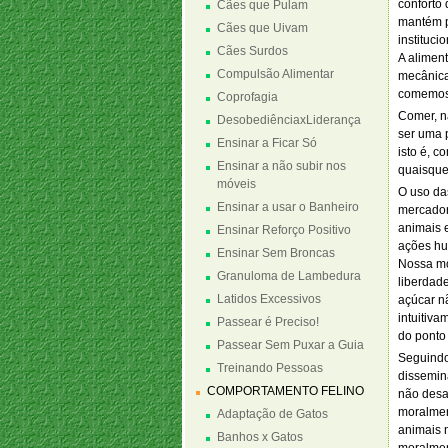
conforto 
Cães que Pulam
mantém p
Cães que Uivam
instituci
Cães Surdos
A alimen
Compulsão Alimentar
mecânica
comemos 
Coprofagia
Comer, n
DesobediênciaxLiderança
ser uma p
Ensinar a Ficar Só
isto é, c
Ensinar a não subir nos
quaisquer
móveis
O uso da
Ensinar a usar o Banheiro
mercador
animais 
Ensinar Reforço Positivo
ações hu
Ensinar Sem Broncas
Nossa mo
Granuloma de Lambedura
liberdade
Latidos Excessivos
açúcar n
intuitiva
Passear é Preciso!
do ponto 
Passear Sem Puxar a Guia
Seguindo
Treinando Pessoas
dissemin
COMPORTAMENTO FELINO
não desa
moralmen
Adaptação de Gatos
animais 
Banhos x Gatos