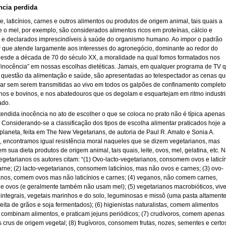
ncia perdida
te, laticínios, carnes e outros alimentos ou produtos de origem animal, tais quais a
e o mel, por exemplo, são considerados alimentos ricos em proteínas, cálcio e
, e declarados imprescindíveis à saúde do organismo humano. Ao impor o padrão
r que atende largamente aos interesses do agronegócio, dominante ao redor do
desde a década de 70 do século XX, a moralidade na qual fomos formatados nos
 “inocência” em nossas escolhas dietéticas. Jamais, em qualquer programa de TV 
 questão da alimentação e saúde, são apresentadas ao telespectador as cenas q
 ar sem serem transmitidas ao vivo em todos os galpões de confinamento completo
ínos e bovinos, e nos abatedouros que os degolam e esquartejam em ritmo industri
ado.
tendida inocência no ato de escolher o que se coloca no prato não é típica apenas
 Considerando-se a classificação dos tipos de escolha alimentar praticados hoje 
planeta, feita em The New Vegetarians, de autoria de Paul R. Amato e Sonia A.
e, encontramos igual resistência moral naqueles que se dizem vegetarianos, mas
m sua dieta produtos de origem animal, tais quais, leite, ovos, mel, gelatina, etc. 
vegetarianos os autores citam: “(1) Ovo-lacto-vegetarianos, consomem ovos e laticín
ne; (2) lacto-vegetarianos, consomem laticínios, mas não ovos e carnes; (3) ovo-
anos, comem ovos mas não laticínios e carnes; (4) veganos, não comem carnes,
os e ovos (e geralmente também não usam mel); (5) vegetarianos macrobióticos, viv
 integrais, vegetais marinhos e do solo, leguminosas e missô (uma pasta altament
feita de grãos e soja fermentados); (6) higienistas naturalistas, comem alimentos
, combinam alimentos, e praticam jejuns periódicos; (7) crudívoros, comem apenas
 crus de origem vegetal; (8) frugívoros, consomem frutas, nozes, sementes e certo