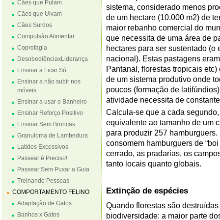
Cães que Pulam
sistema, considerado menos pro
Cães que Uivam
de um hectare (10.000 m2) de ter
Cães Surdos
maior rebanho comercial do mun
Compulsão Alimentar
que necessita de uma área de p
Coprofagia
hectares para ser sustentado (o e
nacional). Estas pastagens eram 
DesobediênciaxLiderança
Pantanal, florestas tropicais et
Ensinar a Ficar Só
de um sistema produtivo onde to
Ensinar a não subir nos
poucos (formação de latifúndio
móveis
atividade necessita de constant
Ensinar a usar o Banheiro
Calcula-se que a cada segundo, u
Ensinar Reforço Positivo
equivalente ao tamanho de um c
Ensinar Sem Broncas
para produzir 257 hamburguers.
Granuloma de Lambedura
consomem hamburguers de “boi ve
Latidos Excessivos
cerrado, as pradarias, os campos
Passear é Preciso!
tanto locais quanto globais.
Passear Sem Puxar a Guia
Treinando Pessoas
Extinção de espécies
COMPORTAMENTO FELINO
Adaptação de Gatos
Quando florestas são destruídas 
Banhos x Gatos
biodiversidade: a maior parte do