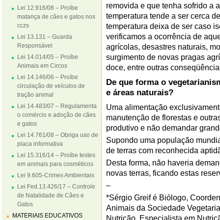
removida e que tenha sofrido a 
Lei 12.916/08 – Proíbe
temperatura tende a ser cerca d
matança de cães e gatos nos
cczs
temperatura deixa de ser caso is
verificamos a ocorrência de aqu
Lei 13.131 – Guarda
Responsável
agrícolas, desastres naturais, mo
surgimento de novas pragas agrí
Lei 14.014/05 – Proíbe
Animais em Circos
doce, entre outras conseqüências
Lei 14.146/06 – Proíbe
De que forma o vegetarianism
circulação de veículos de
e áreas naturais?
tração animal
Lei 14.483/07 – Regulamenta
Uma alimentação exclusivamente
o comércio e adoção de cães
manutenção de florestas e outras
e gatos
produtivo e não demandar grand
Lei 14.761/08 – Obriga uso de
Supondo uma população mundial v
placa informativa
de terras com reconhecida aptidã
Lei 15.316/14 – Proíbe testes
Desta forma, não haveria demand
em animais para cosméticos
novas terras, ficando estas rese
Lei 9.605-Crimes Ambientais
–
Lei Fed.13.426/17 – Controle
de Natalidade de Cães e
*Sérgio Greif é Biólogo, Coorde
Gatos
Animais da Sociedade Vegetarian
MATERIAIS EDUCATIVOS
Nutrição, Especialista em Nutriç