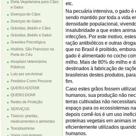
Dieta Vegetariana para Cães
etc.
e Gatos
Na pecuária intensiva, o gado é
Doenças de Cães
sendo mantido por toda a vida e
Doenças de Gatos
densidade populacional, vivendo
Grávidas, Bebês e Cães
insalubridade a que estes animai
Grávidas, Bebês e Gatos
infecções. Por este motivo, est
Gravidez Psicológica
ração antibióticos e outras drog
que no Brasil é proibido, embora
História: São Francisco na
Porta do Céu
gado é alimentado no cocho com
Hospitais Veterinários
milho. Mais de 80% do milho e 
Públicos
destinados à fabricação de raçõ
Luto por um Animal
brasileiras destes produtos, par
fim.
Perdidos-Como Procurar
QUERO ADOTAR
Caso estes grãos fossem utiliza
humanos, sua produção não neces
QUERO DOAR
terras cultivadas não necessitar
Redes de Proteção
espaço para os ecossistemas nat
SERVIÇOS
depois comê-los é um uso inefic
Tóxicos: plantas,
proteínas vegetais em animais i
medicamentos e alimentos
eficientemente utilizados quand
Toxoplasmose
humanos.
Viajar com Animais