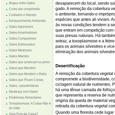
desaparecem do local, sendo subs
Brigas entre Gatos
gado. A remoção da cobertura ve
Como dar comprimido
o ambiente, tornando-o impróprio
Cuidados e Manejo
espécies que antes ali viviam. 
Enriquecimento Ambiental
às novas condições tendem a se
Gatos Agressivos
que entram em competição com o
Gatos Arranhadores
suas presas naturais. Há também
Gatos Compulsivos
antraz, a toxoplasmose e a febr
Gatos Estressados
para os animais silvestres e vic
Gatos Medrosos
eliminação dos animais silvestre
Gatos Mientos
Gatos que arrancam os pelos
Desertificação
Gatos que Mordem
A remoção da cobertura vegetal 
Gatos que Mordem o Rabo
compromete a biodiversidade, co
Gatos que Picam Coisas
ciclagem natural de nutrientes. P
Gatos, características
há uma tênue camada de folhiço,
Mudança com Gatos
que representa a reserva de nutr
Problemas Alimentares
origina da queda de material veg
Toxoplasmose, A Culpa Não é
retirada da cobertura vegetal co
do Gato
Quando uma floresta cede lugar 
Xixis Fora da Caixa?