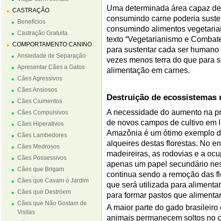
Uma determinada área capaz de 
CASTRAÇÃO
consumindo carne poderia susten
Benefícios
consumindo alimentos vegetarian
Castração Gratuita
texto “Vegetarianismo e Combate
COMPORTAMENTO CANINO
para sustentar cada ser humano 
Ansiedade de Separação
vezes menos terra do que para s
Apresentar Cães a Gatos
alimentação em carnes.
Cães Agressivos
Cães Ansiosos
Destruição de ecossistemas 
Cães Ciumentos
A necessidade do aumento na pro
Cães Compulsivos
de novos campos de cultivo em l
Cães Hiperativos
Amazônia é um ótimo exemplo dis
Cães Lambedores
alqueires destas florestas. No en
Cães Medrosos
madeireiras, as rodovias e a 
Cães Possessivos
apenas um papel secundário nesta
Cães que Brigam
continua sendo a remoção das flo
Cães que Cavam o Jardim
que será utilizada para alimenta
Cães que Destróem
para formar pastos que alimentar
Cães que Não Gostam de
A maior parte do gado brasileiro
Visitas
animais permanecem soltos no 