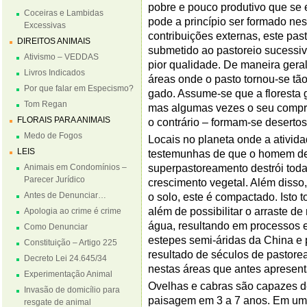
pobre e pouco produtivo que se 
Coceiras e Lambidas
pode a princípio ser formado ne
Excessivas
contribuições externas, este pa
DIREITOS ANIMAIS
submetido ao pastoreio sucessiv
Ativismo – VEDDAS
pior qualidade. De maneira geral
Livros Indicados
áreas onde o pasto tornou-se tã
Por que falar em Especismo?
gado. Assume-se que a floresta 
Tom Regan
mas algumas vezes o seu compro
FLORAIS PARA ANIMAIS
o contrário – formam-se desertos
Medo de Fogos
Locais no planeta onde a ativida
LEIS
testemunhas de que o homem de f
Animais em Condomínios –
superpastoreamento destrói toda
Parecer Jurídico
crescimento vegetal. Além diss
Antes de Denunciar…
o solo, este é compactado. Isto t
além de possibilitar o arraste de 
Apologia ao crime é crime
água, resultando em processos e
Como Denunciar
estepes semi-áridas da China e
Constituição – Artigo 225
resultado de séculos de pastore
Decreto Lei 24.645/34
nestas áreas que antes apresenta
Experimentação Animal
Ovelhas e cabras são capazes 
Invasão de domicílio para
paisagem em 3 a 7 anos. Em uma 
resgate de animal