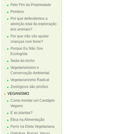
Pelo Fim da Propriedade
Pombos
Por que defendemos a
abolição total da exploração
dos animais?
Por que não vão ajudar
crianças com fome?
Porque Eu Não Sou
Ecologista
Seda-do-bicho
Vegetarianismo e
Conservação Ambiental
Vegetarianismo Radical
Zoológicos são prisões
VEGANISMO
Como montar um Cardápio
Vegano
E as plantas?
Ética na Alimentação
Ferro na Dieta Vegetariana
Galinhas, Porcas, Vacas