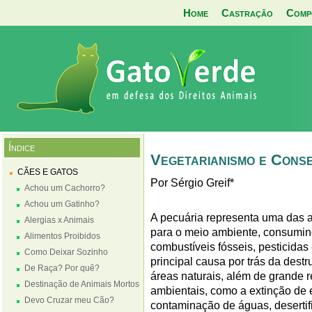
Home
Castração
Comp
Índice
Vegetarianismo e Cons
CÃES E GATOS
Por Sérgio Greif*
Achou um Cachorro?
Achou um Gatinho?
A pecuária representa uma das 
Alergias x Animais
para o meio ambiente, consumin
Alimentos Proibidos
combustíveis fósseis, pesticidas
Como Deixar Sozinho
principal causa por trás da destru
De Raça? Por quê?
áreas naturais, além de grande 
Destinação de Animais Mortos
ambientais, como a extinção de 
Devo Cruzar meu Cão?
contaminação de águas, desertifi